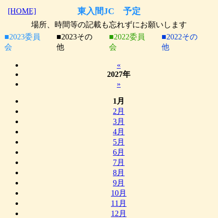
東入間JC 予定
[HOME]
場所、時間等の記載も忘れずにお願いします
■2023委員
■2023その
■2022委員
■2022その
会
他
会
他
«
2027年
»
1月
2月
3月
4月
5月
6月
7月
8月
9月
10月
11月
12月