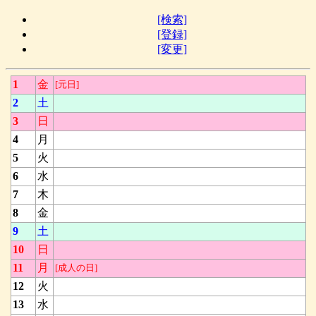
[検索]
[登録]
[変更]
1
金
[元日]
2
土
3
日
4
月
5
火
6
水
7
木
8
金
9
土
10
日
11
月
[成人の日]
12
火
13
水