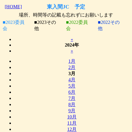
東入間JC 予定
[HOME]
場所、時間等の記載も忘れずにお願いします
■2023委員
■2023その
■2022委員
■2022その
会
他
会
他
«
2024年
»
1月
2月
3月
4月
5月
6月
7月
8月
9月
10月
11月
12月