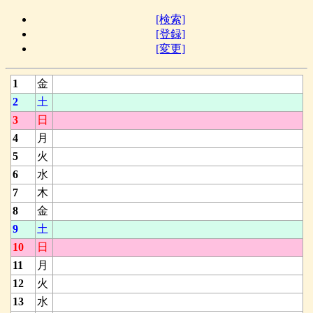
[検索]
[登録]
[変更]
1
金
2
土
3
日
4
月
5
火
6
水
7
木
8
金
9
土
10
日
11
月
12
火
13
水