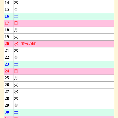
14
木
15
金
16
土
17
日
18
月
19
火
20
水
[春分の日]
21
木
22
金
23
土
24
日
25
月
26
火
27
水
28
木
29
金
30
土